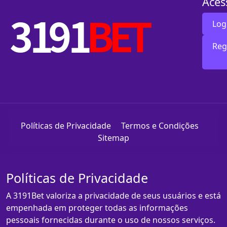
Aces
Log
Reg
Políticas de Privacidade
Termos e Condições
Sitemap
Políticas de Privacidade
A 3191Bet valoriza a privacidade de seus usuários e está
empenhada em proteger todas as informações
pessoais fornecidas durante o uso de nossos serviços.