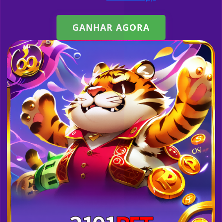
GANHAR AGORA