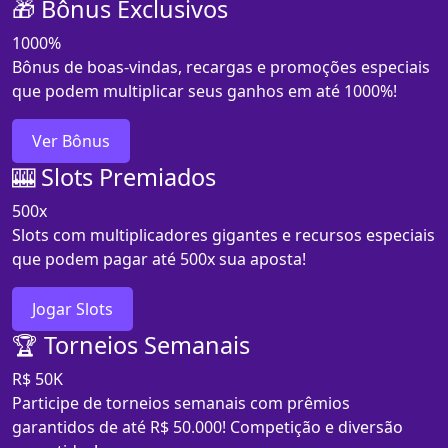
🎁 Bônus Exclusivos
1000%
Bônus de boas-vindas, recargas e promoções especiais
que podem multiplicar seus ganhos em até 1000%!
Ver Bônus
🎰 Slots Premiados
500x
Slots com multiplicadores gigantes e recursos especiais
que podem pagar até 500x sua aposta!
Jogar Slots
🏆 Torneios Semanais
R$ 50K
Participe de torneios semanais com prêmios
garantidos de até R$ 50.000! Competição e diversão