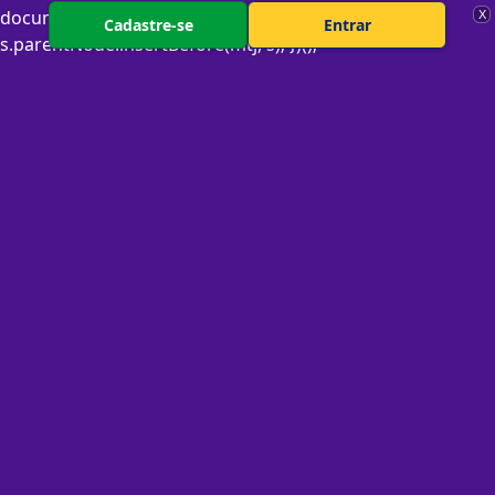
document.getElementsByTagName("script")[0];
X
Cadastre-se
Entrar
s.parentNode.insertBefore(mtj, s); })();