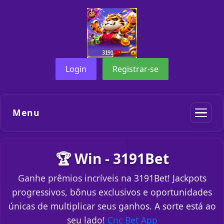
Login
Registrar-se
Menu
🏆 Win - 3191Bet
Ganhe prêmios incríveis na 3191Bet! Jackpots
progressivos, bônus exclusivos e oportunidades
únicas de multiplicar seus ganhos. A sorte está ao
seu lado!
Cnc Bet App