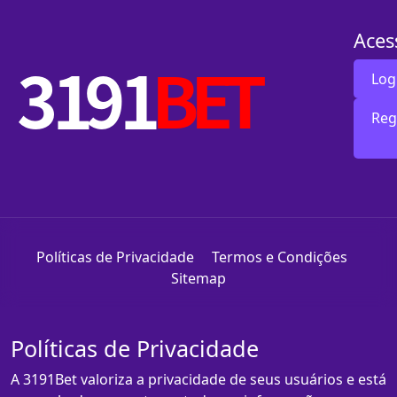
Aces
Log
Reg
Políticas de Privacidade
Termos e Condições
Sitemap
Políticas de Privacidade
A 3191Bet valoriza a privacidade de seus usuários e está