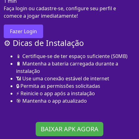
1 min
Faça login ou cadastre-se, configure seu perfil e
comece a jogar imediatamente!
Fazer Login
⚙️ Dicas de Instalação
📱 Certifique-se de ter espaço suficiente (50MB)
🔋 Mantenha a bateria carregada durante a
instalação
📶 Use uma conexão estável de internet
🔒 Permita as permissões solicitadas
⚡ Reinicie o app após a instalação
🎯 Mantenha o app atualizado
BAIXAR APK AGORA