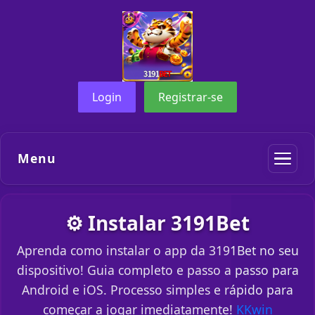
Login
Registrar-se
Menu
⚙️ Instalar 3191Bet
Aprenda como instalar o app da 3191Bet no seu
dispositivo! Guia completo e passo a passo para
Android e iOS. Processo simples e rápido para
começar a jogar imediatamente!
KKwin