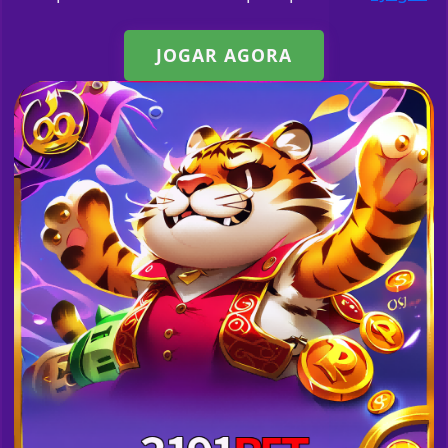
JOGAR AGORA