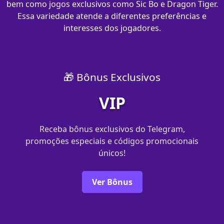
bem como jogos exclusivos como Sic Bo e Dragon Tiger.
Essa variedade atende a diferentes preferências e
interesses dos jogadores.
🎁 Bônus Exclusivos
VIP
Receba bônus exclusivos do Telegram,
promoções especiais e códigos promocionais
únicos!
Ver Bônus