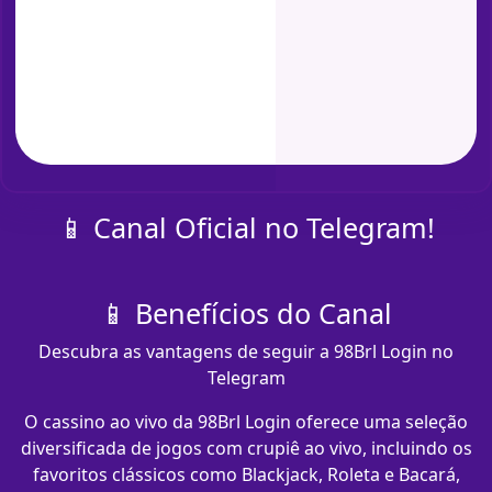
📱 Canal Oficial no Telegram!
📱 Benefícios do Canal
Descubra as vantagens de seguir a 98Brl Login no
Telegram
O cassino ao vivo da 98Brl Login oferece uma seleção
diversificada de jogos com crupiê ao vivo, incluindo os
favoritos clássicos como Blackjack, Roleta e Bacará,