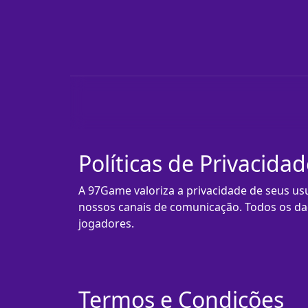
Políticas de Privacida
A 97Game valoriza a privacidade de seus u
nossos canais de comunicação. Todos os dad
jogadores.
Termos e Condições