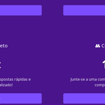
reto
👥 
t
espostas rápidas e
Junte-se a uma com
lizado!
compa
e