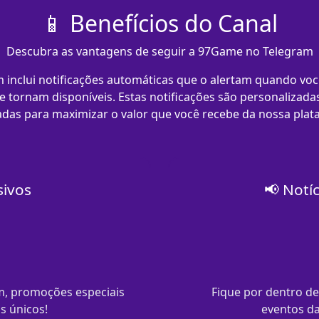
📱 Benefícios do Canal
Descubra as vantagens de seguir a 97Game no Telegram
clui notificações automáticas que o alertam quando você 
 tornam disponíveis. Estas notificações são personalizad
adas para maximizar o valor que você recebe da nossa plat
sivos
📢 Notí
m, promoções especiais
Fique por dentro d
s únicos!
eventos d