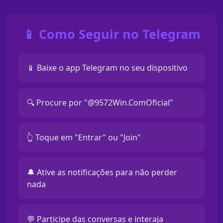
📱 Como Seguir no Telegram
📱 Baixe o app Telegram no seu dispositivo
🔍 Procure por "@9572Win.ComOficial"
👆 Toque em "Entrar" ou "Join"
🔔 Ative as notificações para não perder
nada
💬 Participe das conversas e interaja