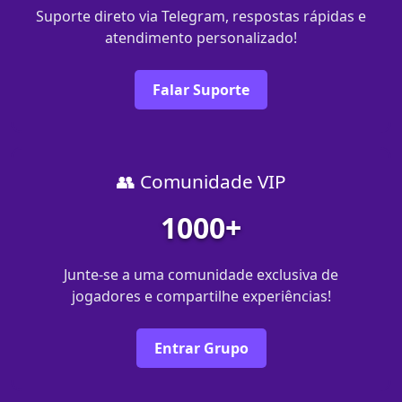
Suporte direto via Telegram, respostas rápidas e
atendimento personalizado!
Falar Suporte
👥 Comunidade VIP
1000+
Junte-se a uma comunidade exclusiva de
jogadores e compartilhe experiências!
Entrar Grupo