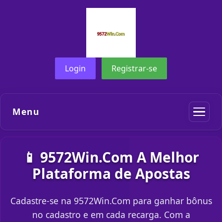
Login
Registrar-se
Menu
📱 9572Win.Com A Melhor
Plataforma de Apostas
Cadastre-se na 9572Win.Com para ganhar bônus
no cadastro e em cada recarga. Com a