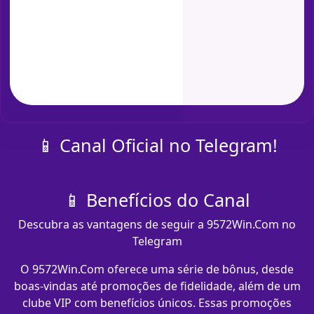
📱 Canal Oficial no Telegram!
📱 Benefícios do Canal
Descubra as vantagens de seguir a 9572Win.Com no
Telegram
O 9572Win.Com oferece uma série de bônus, desde
boas-vindas até promoções de fidelidade, além de um
clube VIP com benefícios únicos. Essas promoções