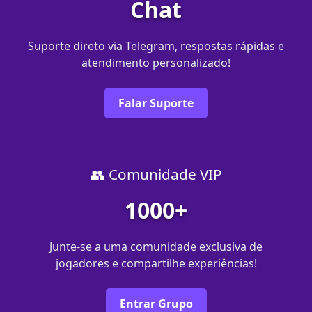
Chat
Suporte direto via Telegram, respostas rápidas e
atendimento personalizado!
Falar Suporte
👥 Comunidade VIP
1000+
Junte-se a uma comunidade exclusiva de
jogadores e compartilhe experiências!
Entrar Grupo