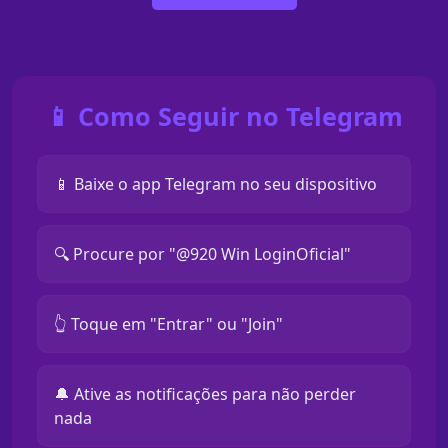
📱 Como Seguir no Telegram
📱 Baixe o app Telegram no seu dispositivo
🔍 Procure por "@920 Win LoginOficial"
👆 Toque em "Entrar" ou "Join"
🔔 Ative as notificações para não perder
nada