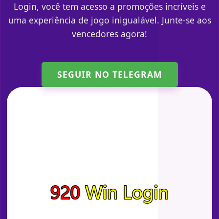
Login, você tem acesso a promoções incríveis e
uma experiência de jogo inigualável. Junte-se aos
vencedores agora!
SEGUIR NO TELEGRAM