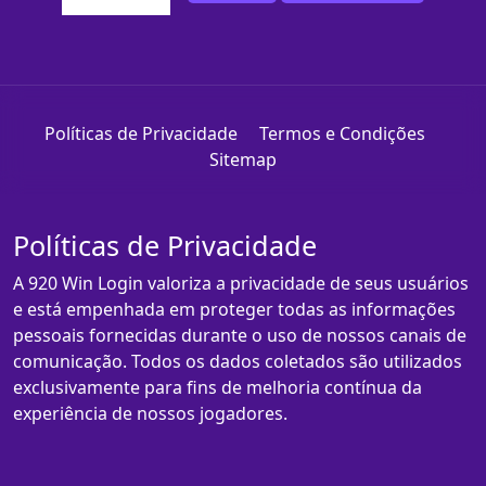
Políticas de Privacidade
Termos e Condições
Sitemap
Políticas de Privacidade
A 920 Win Login valoriza a privacidade de seus usuários
e está empenhada em proteger todas as informações
pessoais fornecidas durante o uso de nossos canais de
comunicação. Todos os dados coletados são utilizados
exclusivamente para fins de melhoria contínua da
experiência de nossos jogadores.