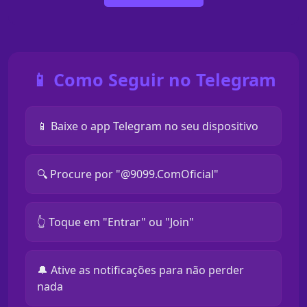
📱 Como Seguir no Telegram
📱 Baixe o app Telegram no seu dispositivo
🔍 Procure por "@9099.ComOficial"
👆 Toque em "Entrar" ou "Join"
🔔 Ative as notificações para não perder
nada