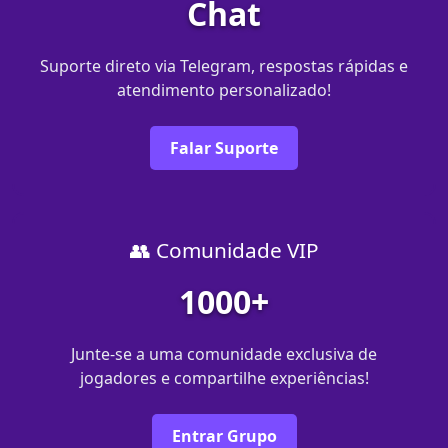
Chat
Suporte direto via Telegram, respostas rápidas e
atendimento personalizado!
Falar Suporte
👥 Comunidade VIP
1000+
Junte-se a uma comunidade exclusiva de
jogadores e compartilhe experiências!
Entrar Grupo