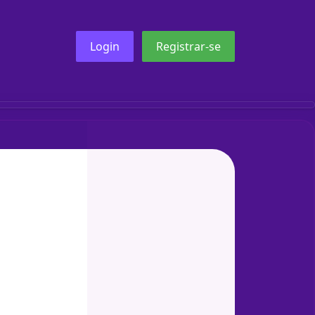
Login
Registrar-se