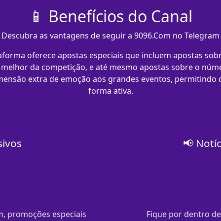
📱 Benefícios do Canal
Descubra as vantagens de seguir a 9096.Com no Telegram
aforma oferece apostas especiais que incluem apostas sobr
to o melhor da competição, e até mesmo apostas sobre o núm
ensão extra de emoção aos grandes eventos, permitindo qu
forma ativa.
sivos
📢 Notí
m, promoções especiais
Fique por dentro d