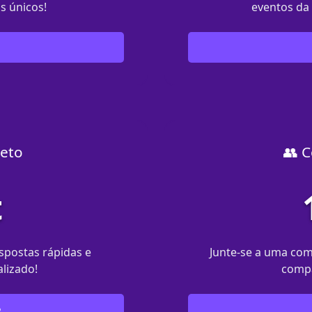
s únicos!
eventos da
reto
👥 
t
espostas rápidas e
Junte-se a uma com
lizado!
compa
e