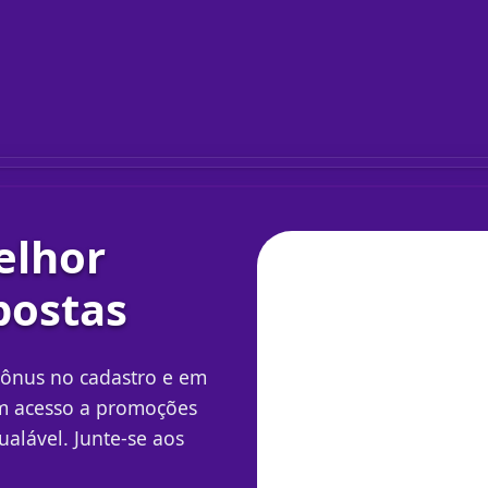
elhor
postas
bônus no cadastro e em
em acesso a promoções
ualável. Junte-se aos