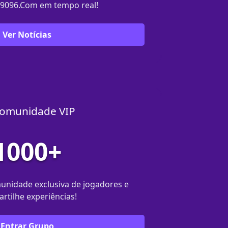
 9096.Com em tempo real!
Ver Notícias
Comunidade VIP
1000+
unidade exclusiva de jogadores e
rtilhe experiências!
Entrar Grupo