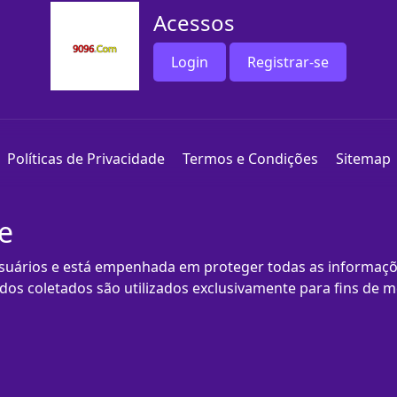
Acessos
Login
Registrar-se
Políticas de Privacidade
Termos e Condições
Sitemap
de
usuários e está empenhada em proteger todas as informaçõ
os coletados são utilizados exclusivamente para fins de m