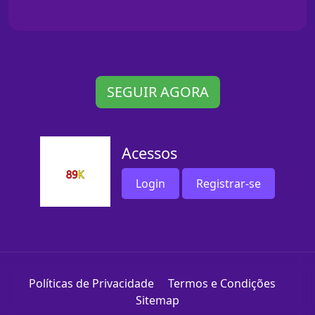
SEGUIR AGORA
Acessos
Login
Registrar-se
Políticas de Privacidade
Termos e Condições
Sitemap