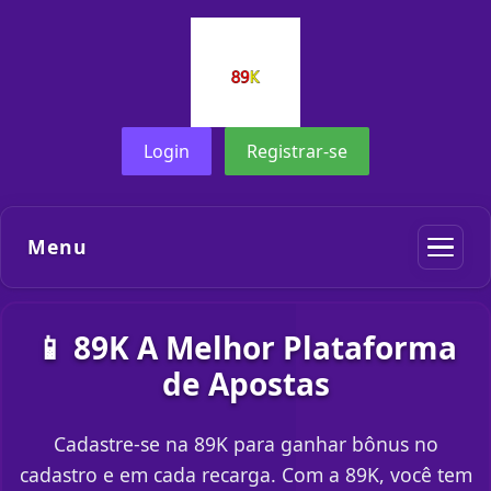
Login
Registrar-se
Menu
📱 89K A Melhor Plataforma
de Apostas
Cadastre-se na 89K para ganhar bônus no
cadastro e em cada recarga. Com a 89K, você tem