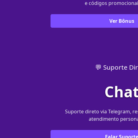
e códigos promocionai
Ver Bônus
💬 Suporte Di
Cha
Suporte direto via Telegram, r
atendimento persona
Falar Suport