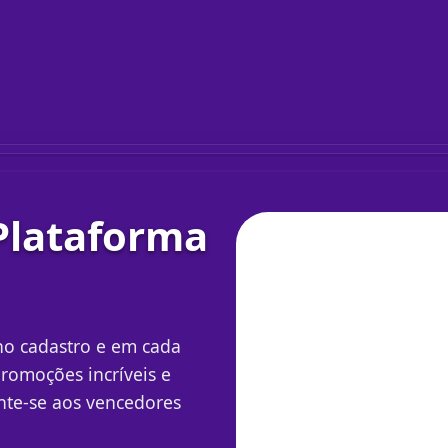
Plataforma
no cadastro e em cada
romoções incríveis e
unte-se aos vencedores