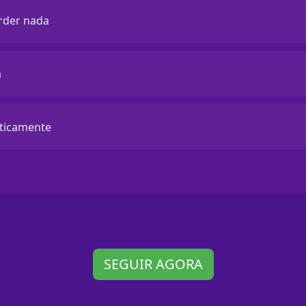
erder nada
a
aticamente
SEGUIR AGORA