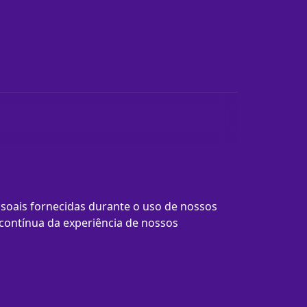
ssoais fornecidas durante o uso de nossos
 contínua da experiência de nossos