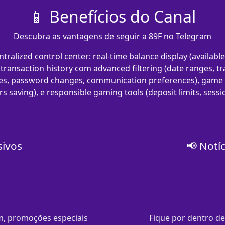
📱 Benefícios do Canal
Descubra as vantagens de seguir a 89F no Telegram
ralized control center: real-time balance display (availab
transaction history com advanced filtering (date ranges, t
es, password changes, communication preferences), game p
ers saving), e responsible gaming tools (deposit limits, sessi
sivos
📢 Notí
m, promoções especiais
Fique por dentro d