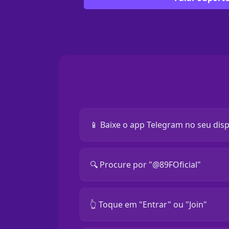
📱 Baixe o app Telegram no seu disp
🔍 Procure por "@89FOficial"
👆 Toque em "Entrar" ou "Join"