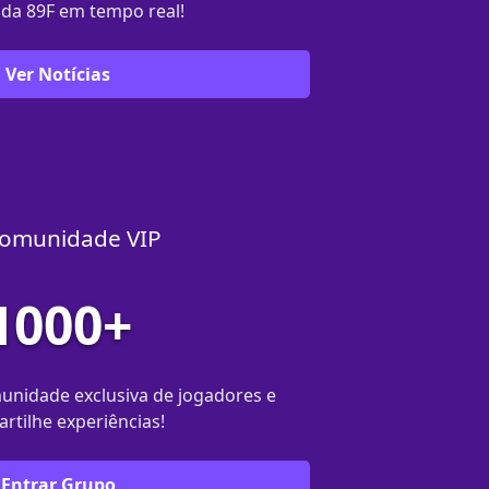
 da 89F em tempo real!
Ver Notícias
Comunidade VIP
1000+
unidade exclusiva de jogadores e
rtilhe experiências!
Entrar Grupo