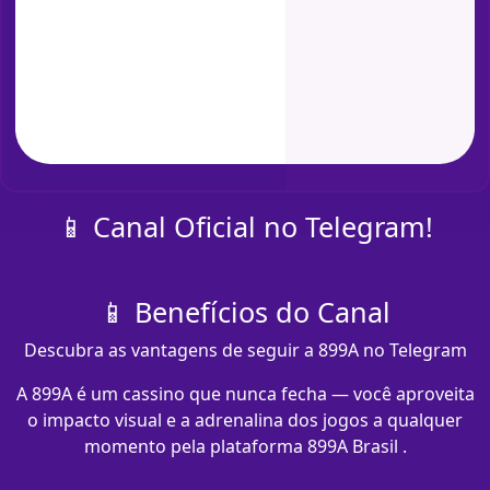
📱 Canal Oficial no Telegram!
📱 Benefícios do Canal
Descubra as vantagens de seguir a 899A no Telegram
A 899A é um cassino que nunca fecha — você aproveita
o impacto visual e a adrenalina dos jogos a qualquer
momento pela plataforma 899A Brasil .