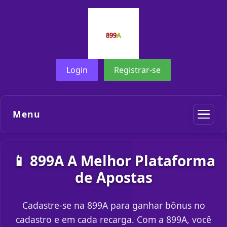
Login
Registrar-se
Menu
📱 899A A Melhor Plataforma
de Apostas
Cadastre-se na 899A para ganhar bônus no
cadastro e em cada recarga. Com a 899A, você