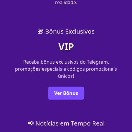
realidade.
🎁 Bônus Exclusivos
VIP
Receba bônus exclusivos do Telegram,
promoções especiais e códigos promocionais
únicos!
Ver Bônus
📢 Notícias em Tempo Real