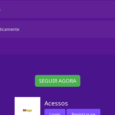
a
aticamente
SEGUIR AGORA
Acessos
Login
Registrar-se