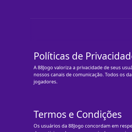
Políticas de Privacida
A 88Jogo valoriza a privacidade de seus us
nossos canais de comunicação. Todos os dad
jogadores.
Termos e Condições
Os usuários da 88Jogo concordam em respeit