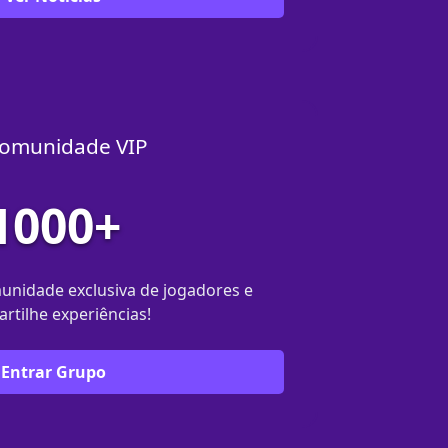
Comunidade VIP
1000+
unidade exclusiva de jogadores e
rtilhe experiências!
Entrar Grupo