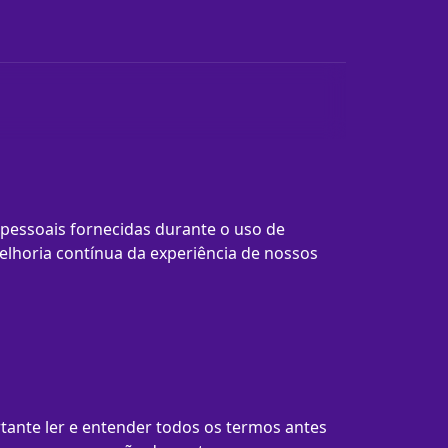
 pessoais fornecidas durante o uso de
elhoria contínua da experiência de nossos
tante ler e entender todos os termos antes