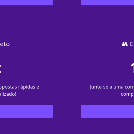
reto
👥 
t
espostas rápidas e
Junte-se a uma com
lizado!
compa
e