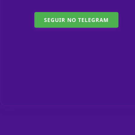
SEGUIR NO TELEGRAM