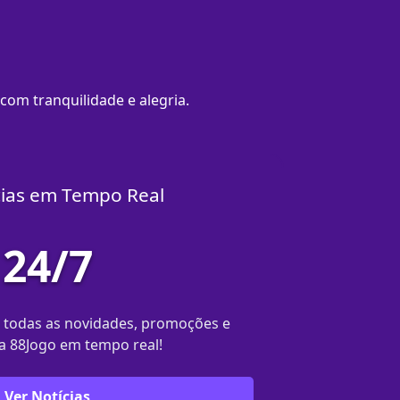
om tranquilidade e alegria.
cias em Tempo Real
24/7
e todas as novidades, promoções e
a 88Jogo em tempo real!
Ver Notícias