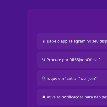
📱 Baixe o app Telegram no seu disp
🔍 Procure por "@88JogoOficial"
👆 Toque em "Entrar" ou "Join"
🔔 Ative as notificações para não p