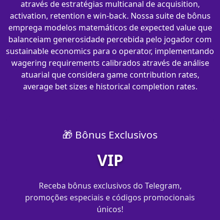
através de estratégias multicanal de acquisition,
activation, retention e win-back. Nossa suite de bônus
emprega modelos matemáticos de expected value que
balanceiam generosidade percebida pelo jogador com
sustainable economics para o operator, implementando
wagering requirements calibrados através de análise
atuarial que considera game contribution rates,
average bet sizes e historical completion rates.
🎁 Bônus Exclusivos
VIP
Receba bônus exclusivos do Telegram,
promoções especiais e códigos promocionais
únicos!