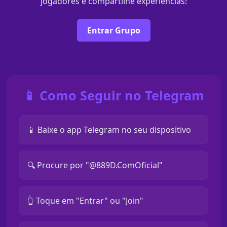
jogadores e compartilhe experiências!
Entrar Grupo
📱 Como Seguir no Telegram
📱 Baixe o app Telegram no seu dispositivo
🔍 Procure por "@889D.ComOficial"
👆 Toque em "Entrar" ou "Join"