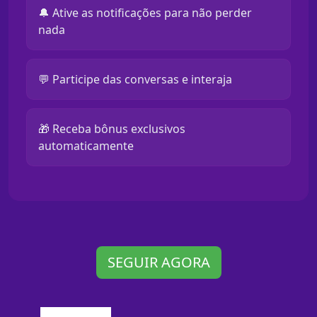
🔔 Ative as notificações para não perder
nada
💬 Participe das conversas e interaja
🎁 Receba bônus exclusivos
automaticamente
SEGUIR AGORA