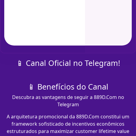
📱 Canal Oficial no Telegram!
📱 Benefícios do Canal
Descubra as vantagens de seguir a 889D.Com no
Telegram
A arquitetura promocional da 889D.Com constitui um
framework sofisticado de incentivos econômicos
estruturados para maximizar customer lifetime value