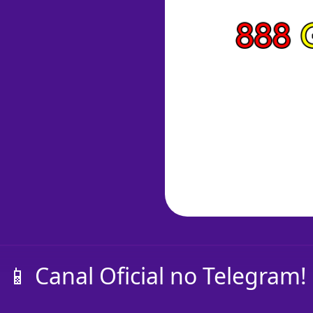
📱 Canal Oficial no Telegram!