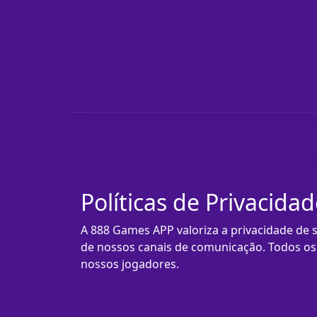
Políticas de Privacida
A 888 Games APP valoriza a privacidade de
de nossos canais de comunicação. Todos os 
nossos jogadores.