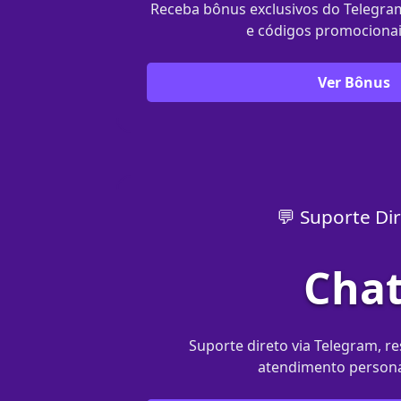
Receba bônus exclusivos do Telegra
e códigos promocionai
Ver Bônus
💬 Suporte Di
Cha
Suporte direto via Telegram, r
atendimento persona