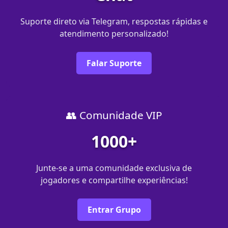
Suporte direto via Telegram, respostas rápidas e
atendimento personalizado!
Falar Suporte
👥 Comunidade VIP
1000+
Junte-se a uma comunidade exclusiva de
jogadores e compartilhe experiências!
Entrar Grupo