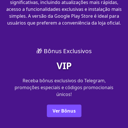
significativas, incluindo atualizações mais rápidas,
acesso a funcionalidades exclusivas e instalação mais
simples. A versão da Google Play Store é ideal para
usuários que preferem a conveniência da loja oficial.
🎁 Bônus Exclusivos
VIP
Receba bônus exclusivos do Telegram,
promoções especiais e códigos promocionais
únicos!
Ver Bônus