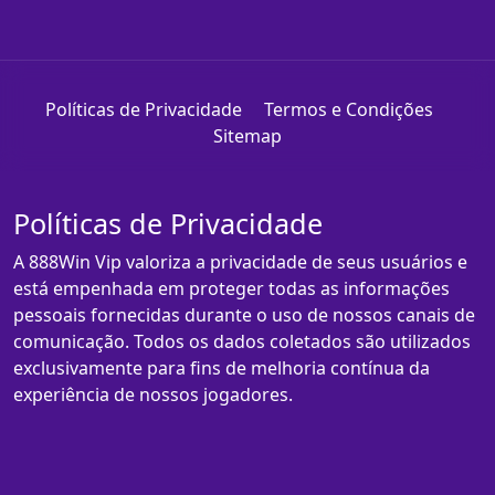
Políticas de Privacidade
Termos e Condições
Sitemap
Políticas de Privacidade
A 888Win Vip valoriza a privacidade de seus usuários e
está empenhada em proteger todas as informações
pessoais fornecidas durante o uso de nossos canais de
comunicação. Todos os dados coletados são utilizados
exclusivamente para fins de melhoria contínua da
experiência de nossos jogadores.