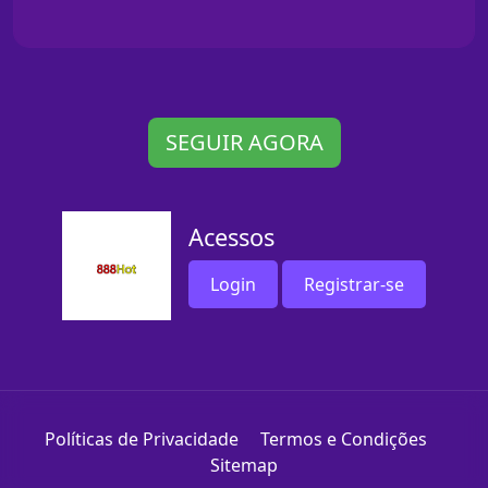
SEGUIR AGORA
Acessos
Login
Registrar-se
Políticas de Privacidade
Termos e Condições
Sitemap