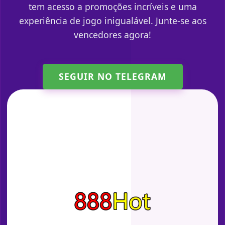
tem acesso a promoções incríveis e uma
experiência de jogo inigualável. Junte-se aos
vencedores agora!
SEGUIR NO TELEGRAM