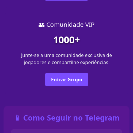
👥 Comunidade VIP
1000+
Junte-se a uma comunidade exclusiva de
jogadores e compartilhe experiências!
Entrar Grupo
📱 Como Seguir no Telegram