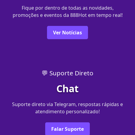
Fique por dentro de todas as novidades,
promoções e eventos da 888Hot em tempo real!
Ver Notícias
💬 Suporte Direto
Chat
Suporte direto via Telegram, respostas rápidas e
atendimento personalizado!
Falar Suporte