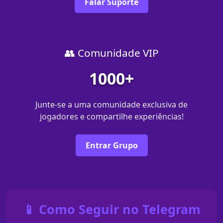
Falar Suporte
👥 Comunidade VIP
1000+
Junte-se a uma comunidade exclusiva de
jogadores e compartilhe experiências!
Entrar Grupo
📱 Como Seguir no Telegram