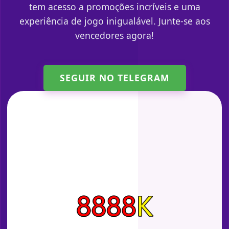
tem acesso a promoções incríveis e uma
experiência de jogo inigualável. Junte-se aos
vencedores agora!
SEGUIR NO TELEGRAM