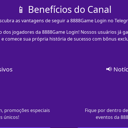
📱 Benefícios do Canal
scubra as vantagens de seguir a 8888Game Login no Teleg
sso dos jogadores da 8888Game Login! Nossos usuários já 
 e comece sua própria história de sucesso com bônus exclu
sivos
📢 Notí
m, promoções especiais
Fique por dentro d
s únicos!
eventos da 88