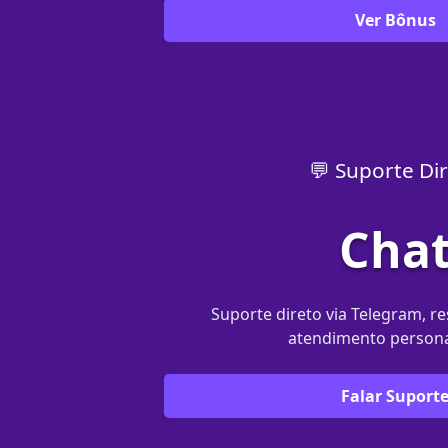
Ver Bônus
💬 Suporte Di
Cha
Suporte direto via Telegram, r
atendimento persona
Falar Suport