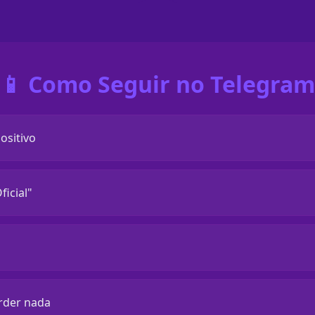
📱 Como Seguir no Telegram
ositivo
icial"
erder nada