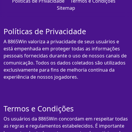
Políticas de Privacidade
Termos e Condições
Sitemap
Políticas de Privacidade
A 8865Win valoriza a privacidade de seus usuários e
está empenhada em proteger todas as informações
pessoais fornecidas durante o uso de nossos canais de
comunicação. Todos os dados coletados são utilizados
exclusivamente para fins de melhoria contínua da
experiência de nossos jogadores.
Termos e Condições
Os usuários da 8865Win concordam em respeitar todas
as regras e regulamentos estabelecidos. É importante