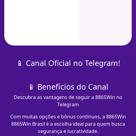
📱 Canal Oficial no Telegram!
📱 Benefícios do Canal
Descubra as vantagens de seguir a 8865Win no
Telegram
Com muitas opções e bônus contínuos, a 8865Win
8865Win Brasil é a escolha ideal para quem busca
segurança e lucratividade.