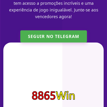
tem acesso a promoções incríveis e uma
experiência de jogo inigualável. Junte-se aos
vencedores agora!
SEGUIR NO TELEGRAM