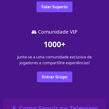
Falar Suporte
👥 Comunidade VIP
1000+
Junte-se a uma comunidade exclusiva de
jogadores e compartilhe experiências!
Entrar Grupo
📱 Como Seguir no Telegram