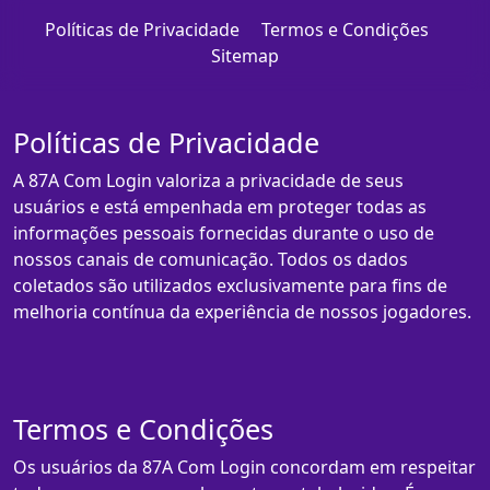
Políticas de Privacidade
Termos e Condições
Sitemap
Políticas de Privacidade
A 87A Com Login valoriza a privacidade de seus
usuários e está empenhada em proteger todas as
informações pessoais fornecidas durante o uso de
nossos canais de comunicação. Todos os dados
coletados são utilizados exclusivamente para fins de
melhoria contínua da experiência de nossos jogadores.
Termos e Condições
Os usuários da 87A Com Login concordam em respeitar