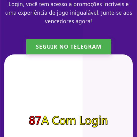
Login, você tem acesso a promoções incríveis e
uma experiência de jogo inigualável. Junte-se aos
vencedores agora!
SEGUIR NO TELEGRAM