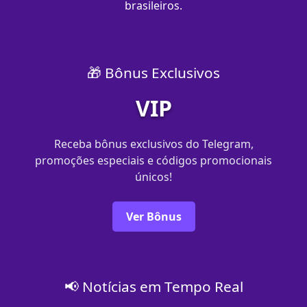
brasileiros.
🎁 Bônus Exclusivos
VIP
Receba bônus exclusivos do Telegram,
promoções especiais e códigos promocionais
únicos!
Ver Bônus
📢 Notícias em Tempo Real