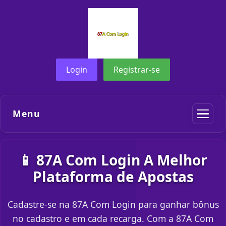
Login
Registrar-se
Menu
📱 87A Com Login A Melhor
Plataforma de Apostas
Cadastre-se na 87A Com Login para ganhar bônus
no cadastro e em cada recarga. Com a 87A Com