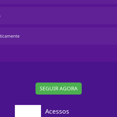
a
aticamente
SEGUIR AGORA
Acessos