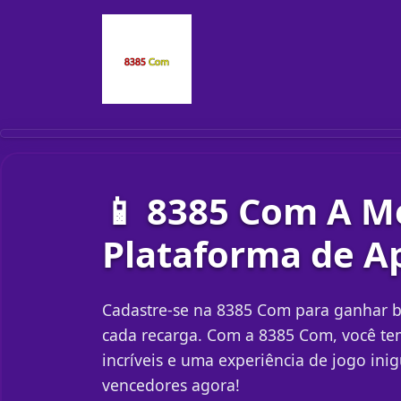
📱 8385 Com A M
Plataforma de A
Cadastre-se na 8385 Com para ganhar 
cada recarga. Com a 8385 Com, você t
incríveis e uma experiência de jogo inig
vencedores agora!