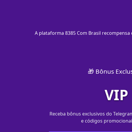
A plataforma 8385 Com Brasil recompensa 
🎁 Bônus Exclu
VIP
Receba bônus exclusivos do Telegra
e códigos promocionai