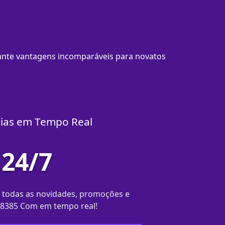
ante vantagens incomparáveis para novatos
cias em Tempo Real
24/7
e todas as novidades, promoções e
 8385 Com em tempo real!