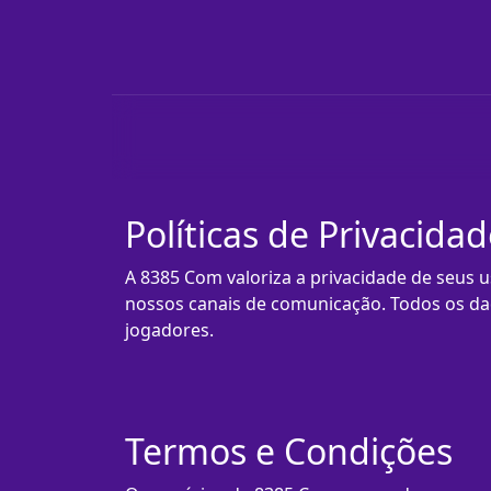
Políticas de Privacida
A 8385 Com valoriza a privacidade de seus
nossos canais de comunicação. Todos os dad
jogadores.
Termos e Condições