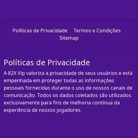
Políticas de Privacidade
Termos e Condições
Sitemap
Políticas de Privacidade
A 82X Vip valoriza a privacidade de seus usuários e está
empenhada em proteger todas as informações
pessoais fornecidas durante o uso de nossos canais de
comunicação. Todos os dados coletados são utilizados
exclusivamente para fins de melhoria contínua da
experiência de nossos jogadores.