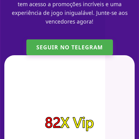
tem acesso a promoções incríveis e uma
experiência de jogo inigualável. Junte-se aos
vencedores agora!
SEGUIR NO TELEGRAM