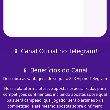
📱 Canal Oficial no Telegram!
📱 Benefícios do Canal
Descubra as vantagens de seguir a 82X Vip no Telegram
Nossa plataforma oferece apostas especializadas para
competições continentais, incluindo apostas sobre qual
país será campeão, qual jogador será o artilheiro da
competição, e até mesmo apostas sobre o número