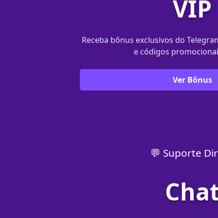
VIP
Receba bônus exclusivos do Telegra
e códigos promocionai
Ver Bônus
💬 Suporte Di
Cha