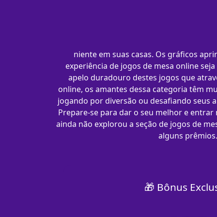
niente em suas casas. Os gráficos apr
experiência de jogos de mesa online sej
apelo duradouro destes jogos que atrav
online, os amantes dessa categoria têm mu
jogando por diversão ou desafiando seus 
Prepare-se para dar o seu melhor e entra
ainda não explorou a seção de jogos de m
alguns prêmios.
🎁 Bônus Exclu