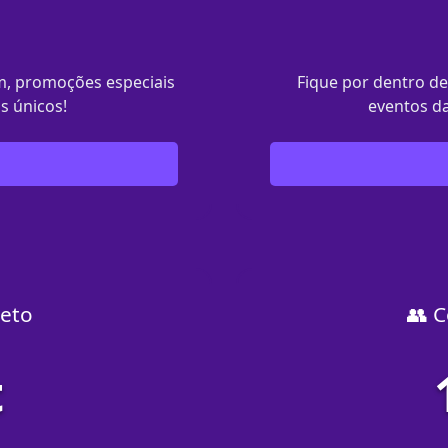
m, promoções especiais
Fique por dentro d
s únicos!
eventos d
reto
👥 
t