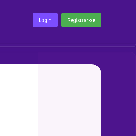
Login
Registrar-se