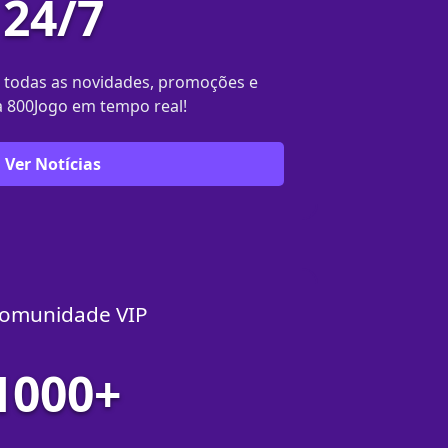
24/7
e todas as novidades, promoções e
a 800Jogo em tempo real!
Ver Notícias
Comunidade VIP
1000+