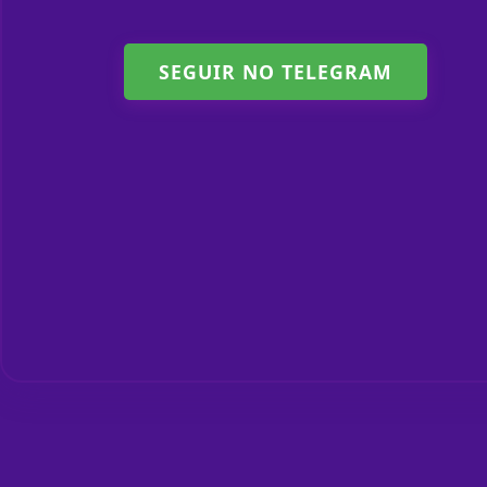
SEGUIR NO TELEGRAM