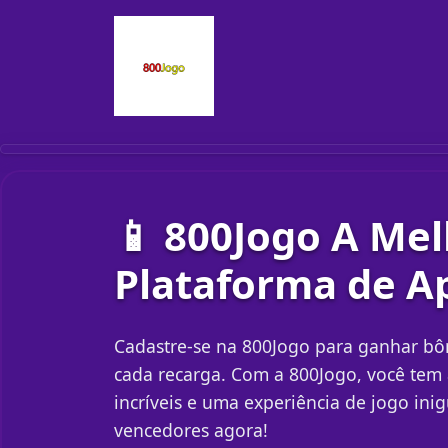
📱 800Jogo A Me
Plataforma de A
Cadastre-se na 800Jogo para ganhar bô
cada recarga. Com a 800Jogo, você tem
incríveis e uma experiência de jogo inig
vencedores agora!