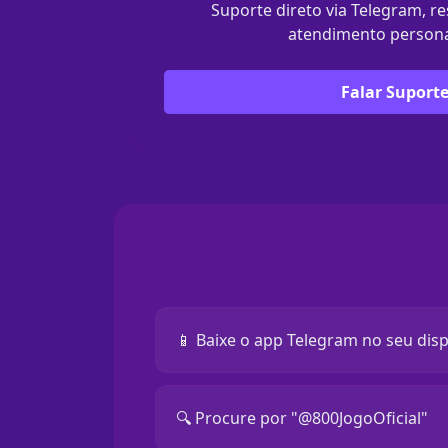
Suporte direto via Telegram, r
atendimento persona
Falar Suport
📱 Baixe o app Telegram no seu disp
🔍 Procure por "@800JogoOficial"