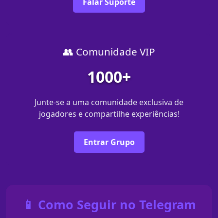
Falar Suporte
👥 Comunidade VIP
1000+
Junte-se a uma comunidade exclusiva de
jogadores e compartilhe experiências!
Entrar Grupo
📱 Como Seguir no Telegram