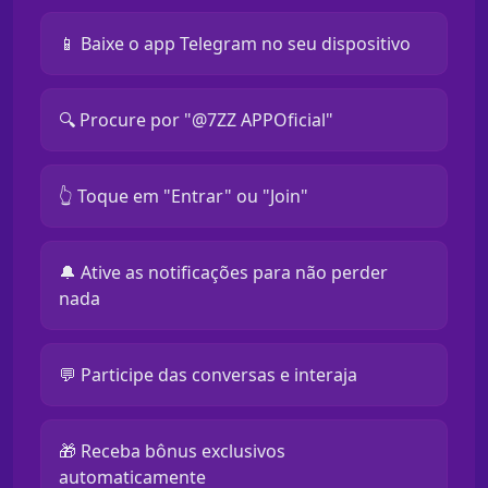
📱 Baixe o app Telegram no seu dispositivo
🔍 Procure por "@7ZZ APPOficial"
👆 Toque em "Entrar" ou "Join"
🔔 Ative as notificações para não perder
nada
💬 Participe das conversas e interaja
🎁 Receba bônus exclusivos
automaticamente