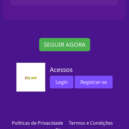
SEGUIR AGORA
Acessos
Login
Registrar-se
Políticas de Privacidade
Termos e Condições