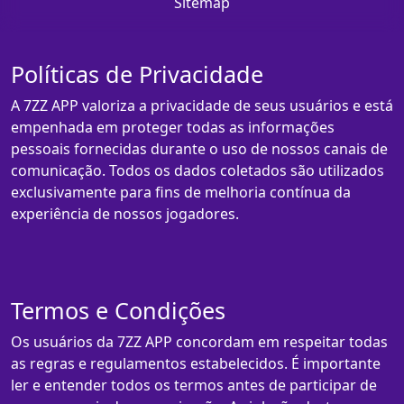
Sitemap
Políticas de Privacidade
A 7ZZ APP valoriza a privacidade de seus usuários e está
empenhada em proteger todas as informações
pessoais fornecidas durante o uso de nossos canais de
comunicação. Todos os dados coletados são utilizados
exclusivamente para fins de melhoria contínua da
experiência de nossos jogadores.
Termos e Condições
Os usuários da 7ZZ APP concordam em respeitar todas
as regras e regulamentos estabelecidos. É importante
ler e entender todos os termos antes de participar de