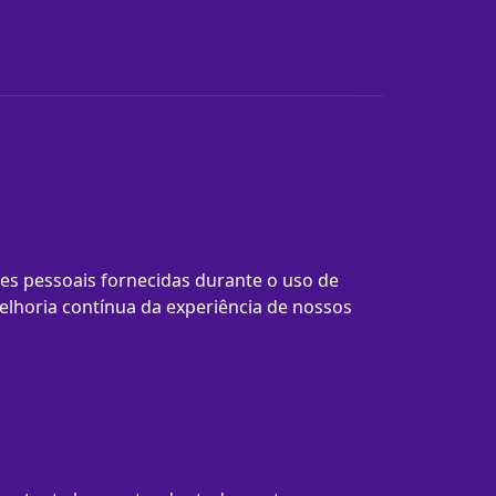
es pessoais fornecidas durante o uso de
elhoria contínua da experiência de nossos