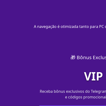
A navegação é otimizada tanto para PC q
🎁 Bônus Exclu
VIP
Receba bônus exclusivos do Telegra
e códigos promocionai