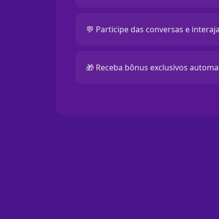
💬 Participe das conversas e interaj
🎁 Receba bônus exclusivos autom