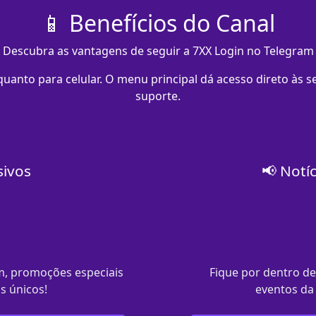
📱 Benefícios do Canal
Descubra as vantagens de seguir a 7XX Login no Telegram
uanto para celular. O menu principal dá acesso direto às 
suporte.
sivos
📢 Notí
m, promoções especiais
Fique por dentro d
s únicos!
eventos da