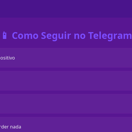
📱 Como Seguir no Telegram
ositivo
erder nada