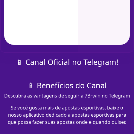
📱 Canal Oficial no Telegram!
📱 Benefícios do Canal
Descubra as vantagens de seguir a 7Brwin no Telegram
Se você gosta mais de apostas esportivas, baixe o
nosso aplicativo dedicado a apostas esportivas para
que possa fazer suas apostas onde e quando quiser.