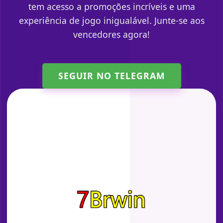
tem acesso a promoções incríveis e uma
experiência de jogo inigualável. Junte-se aos
vencedores agora!
SEGUIR NO TELEGRAM