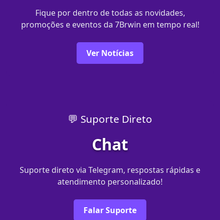
Fique por dentro de todas as novidades,
promoções e eventos da 7Brwin em tempo real!
Ver Notícias
💬 Suporte Direto
Chat
Suporte direto via Telegram, respostas rápidas e
atendimento personalizado!
Falar Suporte