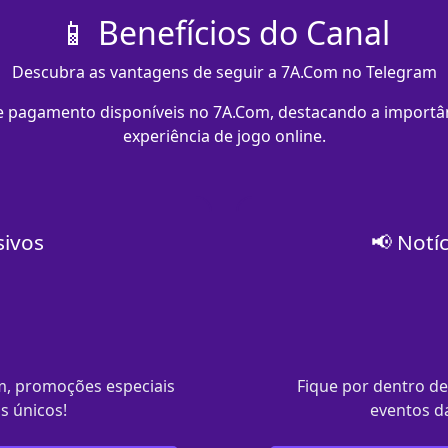
📱 Benefícios do Canal
Descubra as vantagens de seguir a 7A.Com no Telegram
e pagamento disponíveis no 7A.Com, destacando a importân
experiência de jogo online.
sivos
📢 Notí
m, promoções especiais
Fique por dentro d
s únicos!
eventos d