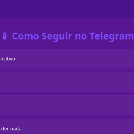
📱 Como Seguir no Telegram
ositivo
erder nada