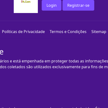
Login
Registrar-se
Políticas de Privacidade
Termos e Condições
Sitemap
de
uários e está empenhada em proteger todas as informações
os coletados são utilizados exclusivamente para fins de m