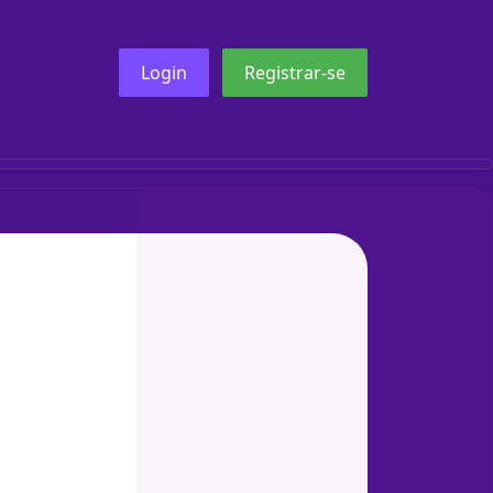
Login
Registrar-se