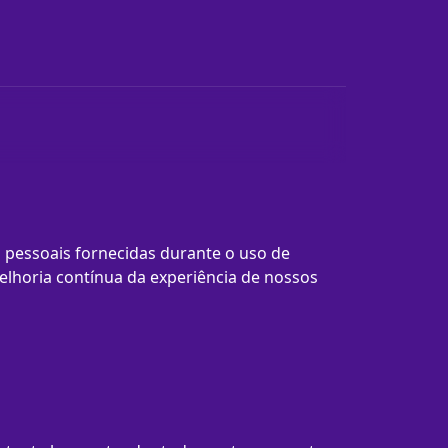
 pessoais fornecidas durante o uso de
elhoria contínua da experiência de nossos