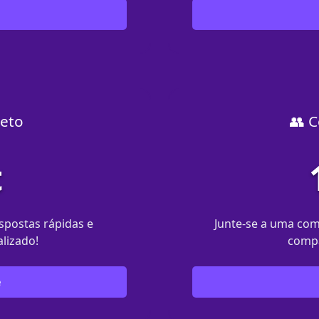
reto
👥 
t
espostas rápidas e
Junte-se a uma com
lizado!
compa
e