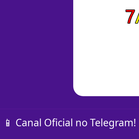
📱 Canal Oficial no Telegram!