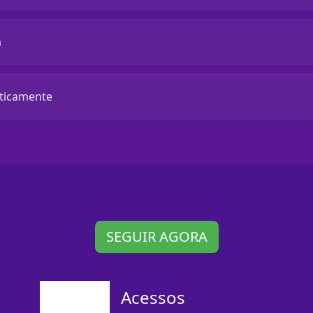
a
aticamente
SEGUIR AGORA
Acessos