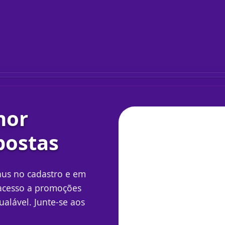
hor
postas
us no cadastro e em
acesso a promoções
ualável. Junte-se aos