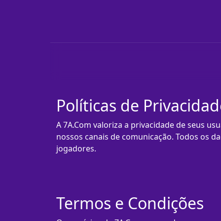
Políticas de Privacida
A 7A.Com valoriza a privacidade de seus us
nossos canais de comunicação. Todos os dad
jogadores.
Termos e Condições