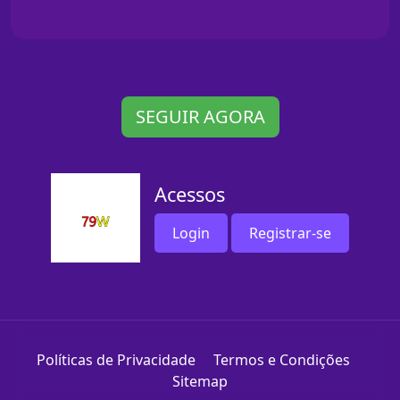
SEGUIR AGORA
Acessos
Login
Registrar-se
Políticas de Privacidade
Termos e Condições
Sitemap