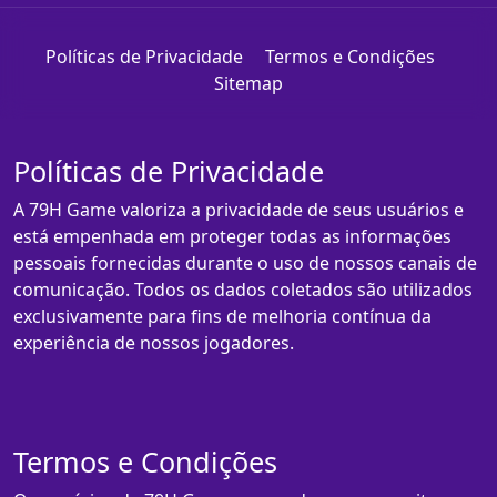
Políticas de Privacidade
Termos e Condições
Sitemap
Políticas de Privacidade
A 79H Game valoriza a privacidade de seus usuários e
está empenhada em proteger todas as informações
pessoais fornecidas durante o uso de nossos canais de
comunicação. Todos os dados coletados são utilizados
exclusivamente para fins de melhoria contínua da
experiência de nossos jogadores.
Termos e Condições