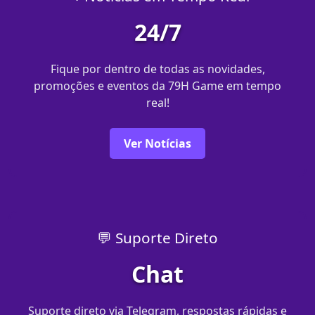
24/7
Fique por dentro de todas as novidades,
promoções e eventos da 79H Game em tempo
real!
Ver Notícias
💬 Suporte Direto
Chat
Suporte direto via Telegram, respostas rápidas e