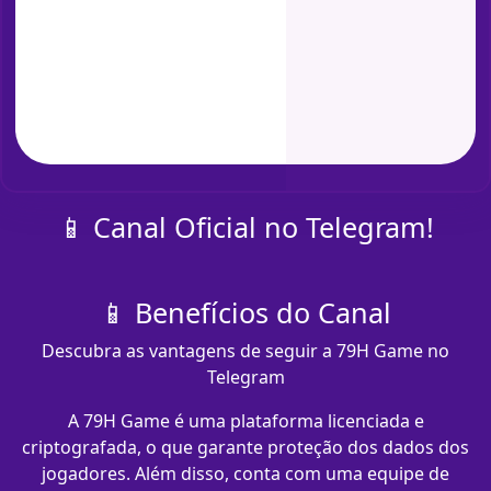
📱 Canal Oficial no Telegram!
📱 Benefícios do Canal
Descubra as vantagens de seguir a 79H Game no
Telegram
A 79H Game é uma plataforma licenciada e
criptografada, o que garante proteção dos dados dos
jogadores. Além disso, conta com uma equipe de