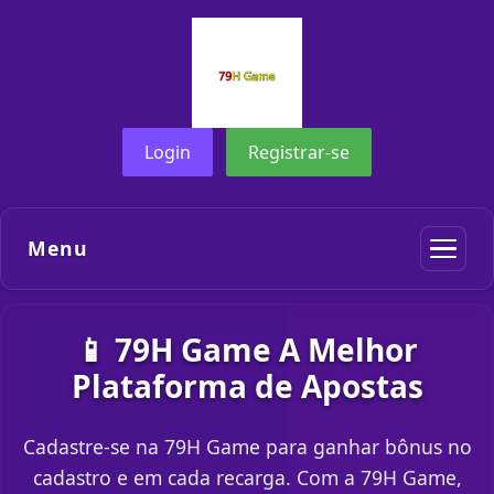
Login
Registrar-se
Menu
📱 79H Game A Melhor
Plataforma de Apostas
Cadastre-se na 79H Game para ganhar bônus no
cadastro e em cada recarga. Com a 79H Game,