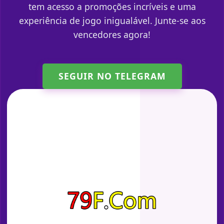
tem acesso a promoções incríveis e uma
experiência de jogo inigualável. Junte-se aos
vencedores agora!
SEGUIR NO TELEGRAM