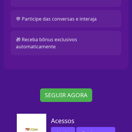
💬 Participe das conversas e interaja
🎁 Receba bônus exclusivos
automaticamente
SEGUIR AGORA
Acessos