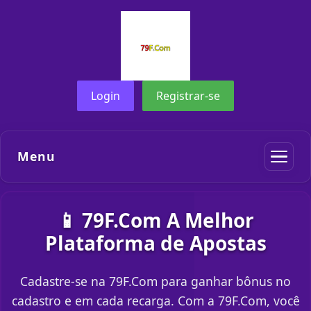
Login
Registrar-se
Menu
📱 79F.Com A Melhor
Plataforma de Apostas
Cadastre-se na 79F.Com para ganhar bônus no
cadastro e em cada recarga. Com a 79F.Com, você