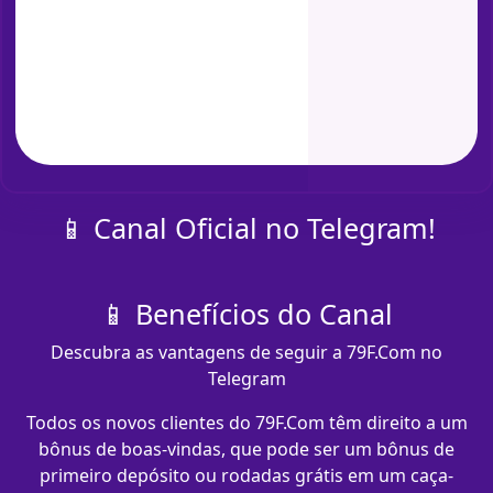
📱 Canal Oficial no Telegram!
📱 Benefícios do Canal
Descubra as vantagens de seguir a 79F.Com no
Telegram
Todos os novos clientes do 79F.Com têm direito a um
bônus de boas-vindas, que pode ser um bônus de
primeiro depósito ou rodadas grátis em um caça-