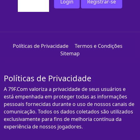
Login
Registrar-se
Políticas de Privacidade
Termos e Condições
Sitemap
Políticas de Privacidade
A 79F.Com valoriza a privacidade de seus usuários e
está empenhada em proteger todas as informações
pessoais fornecidas durante o uso de nossos canais de
comunicação. Todos os dados coletados são utilizados
exclusivamente para fins de melhoria contínua da
experiência de nossos jogadores.