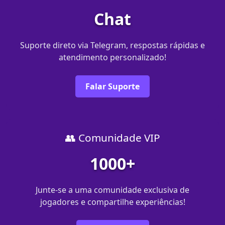
Chat
Suporte direto via Telegram, respostas rápidas e
atendimento personalizado!
Falar Suporte
👥 Comunidade VIP
1000+
Junte-se a uma comunidade exclusiva de
jogadores e compartilhe experiências!