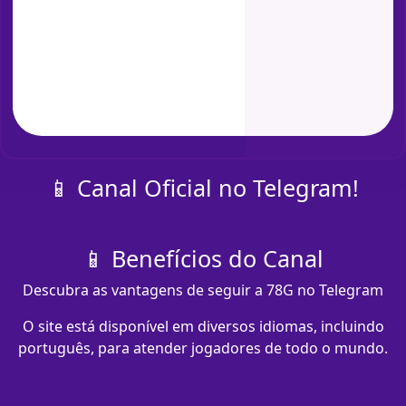
📱 Canal Oficial no Telegram!
📱 Benefícios do Canal
Descubra as vantagens de seguir a 78G no Telegram
O site está disponível em diversos idiomas, incluindo
português, para atender jogadores de todo o mundo.