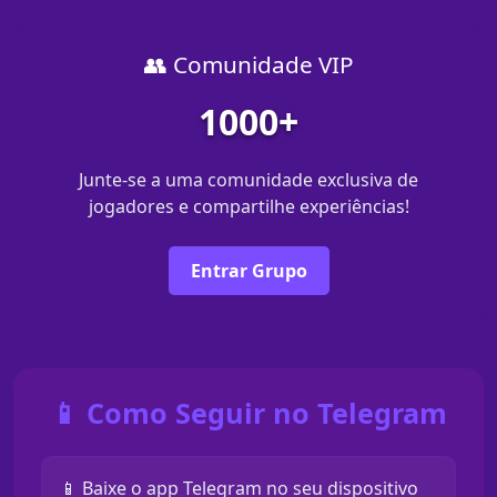
👥 Comunidade VIP
1000+
Junte-se a uma comunidade exclusiva de
jogadores e compartilhe experiências!
Entrar Grupo
📱 Como Seguir no Telegram
📱 Baixe o app Telegram no seu dispositivo