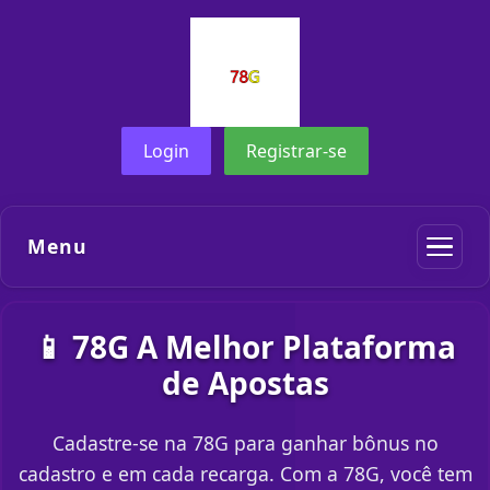
Login
Registrar-se
Menu
📱 78G A Melhor Plataforma
de Apostas
Cadastre-se na 78G para ganhar bônus no
cadastro e em cada recarga. Com a 78G, você tem