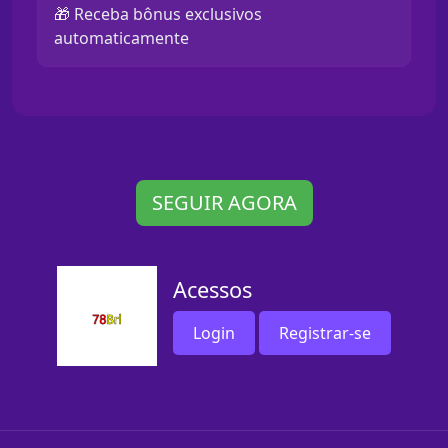
🎁 Receba bônus exclusivos
automaticamente
SEGUIR AGORA
Acessos
Login
Registrar-se