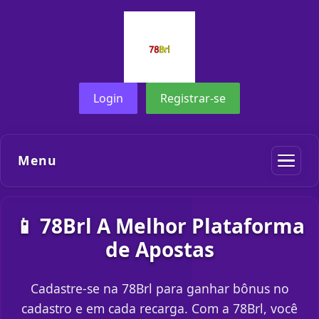
Login
Registrar-se
Menu
📱 78Brl A Melhor Plataforma
de Apostas
Cadastre-se na 78Brl para ganhar bônus no
cadastro e em cada recarga. Com a 78Brl, você