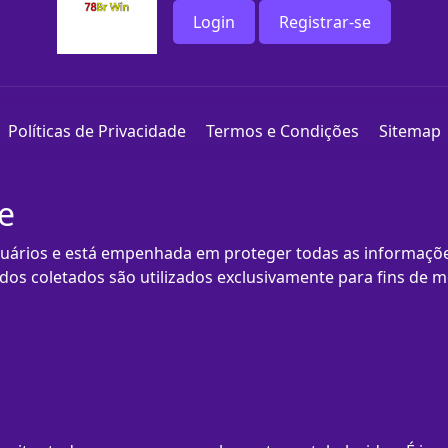
Login
Registrar-se
Políticas de Privacidade
Termos e Condições
Sitemap
de
usuários e está empenhada em proteger todas as informaçõ
os coletados são utilizados exclusivamente para fins de m