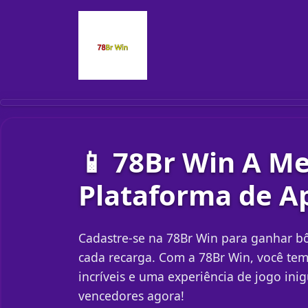
📱 78Br Win A M
Plataforma de A
Cadastre-se na 78Br Win para ganhar b
cada recarga. Com a 78Br Win, você te
incríveis e uma experiência de jogo inig
vencedores agora!