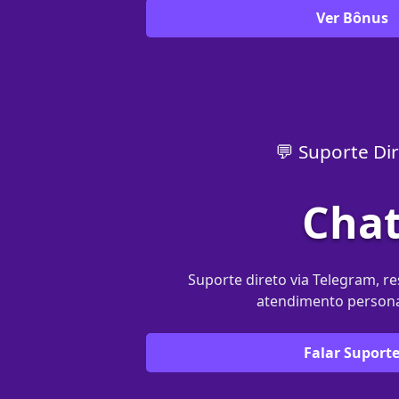
Ver Bônus
💬 Suporte Di
Cha
Suporte direto via Telegram, r
atendimento persona
Falar Suport