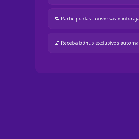
💬 Participe das conversas e interaj
🎁 Receba bônus exclusivos autom