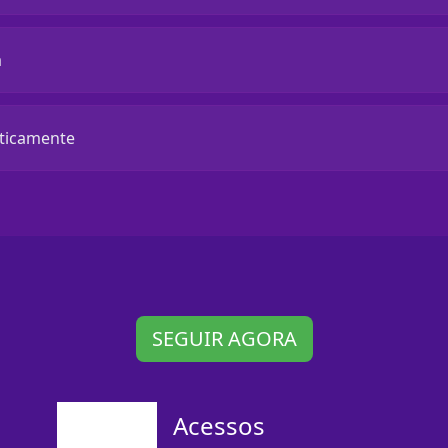
a
aticamente
SEGUIR AGORA
Acessos