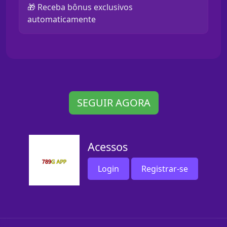
🎁 Receba bônus exclusivos
automaticamente
SEGUIR AGORA
Acessos
Login
Registrar-se