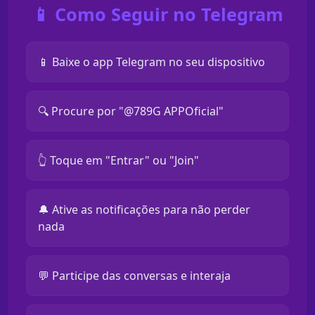
📱 Como Seguir no Telegram
📱 Baixe o app Telegram no seu dispositivo
🔍 Procure por "@789G APPOficial"
👆 Toque em "Entrar" ou "Join"
🔔 Ative as notificações para não perder
nada
💬 Participe das conversas e interaja