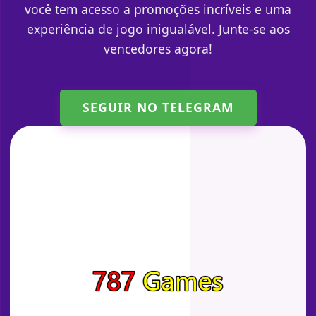
você tem acesso a promoções incríveis e uma
experiência de jogo inigualável. Junte-se aos
vencedores agora!
SEGUIR NO TELEGRAM