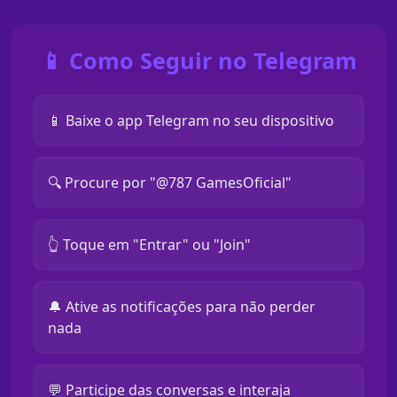
📱 Como Seguir no Telegram
📱 Baixe o app Telegram no seu dispositivo
🔍 Procure por "@787 GamesOficial"
👆 Toque em "Entrar" ou "Join"
🔔 Ative as notificações para não perder
nada
💬 Participe das conversas e interaja