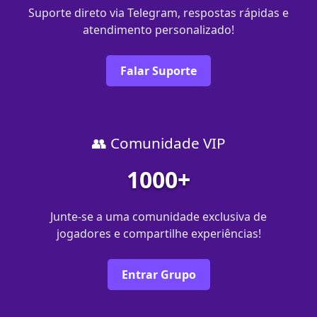
Suporte direto via Telegram, respostas rápidas e
atendimento personalizado!
Falar Suporte
👥 Comunidade VIP
1000+
Junte-se a uma comunidade exclusiva de
jogadores e compartilhe experiências!
Entrar Grupo