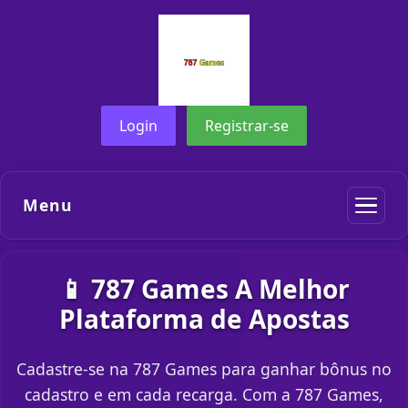
Login
Registrar-se
Menu
📱 787 Games A Melhor
Plataforma de Apostas
Cadastre-se na 787 Games para ganhar bônus no
cadastro e em cada recarga. Com a 787 Games,