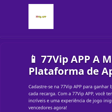
📱 77Vip APP A M
Plataforma de A
Cadastre-se na 77Vip APP para ganhar 
cada recarga. Com a 77Vip APP, você t
incríveis e uma experiência de jogo inig
vencedores agora!