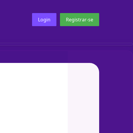
Login
Registrar-se