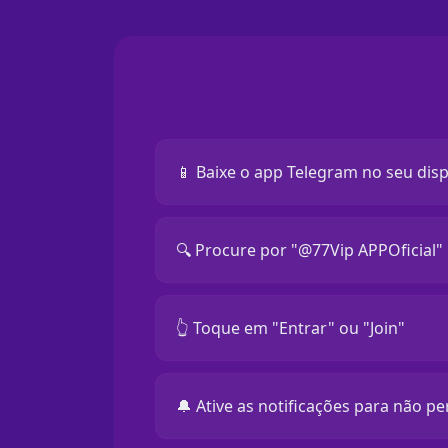
📱 Baixe o app Telegram no seu disp
🔍 Procure por "@77Vip APPOficial"
👆 Toque em "Entrar" ou "Join"
🔔 Ative as notificações para não p