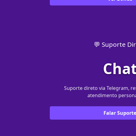
💬 Suporte Di
Cha
Suporte direto via Telegram, r
atendimento persona
Falar Suport