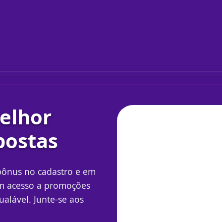
elhor
postas
bônus no cadastro e em
em acesso a promoções
ualável. Junte-se aos