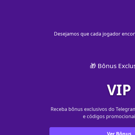
Desejamos que cada jogador encontr
🎁 Bônus Exclu
VIP
Receba bônus exclusivos do Telegra
e códigos promocionai
Ver Bônus