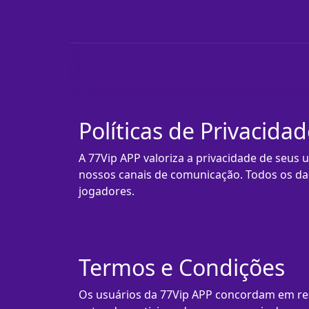
Políticas de Privacida
A 77Vip APP valoriza a privacidade de seus
nossos canais de comunicação. Todos os dad
jogadores.
Termos e Condições
Os usuários da 77Vip APP concordam em resp