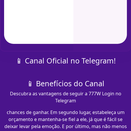
📱 Canal Oficial no Telegram!
📱 Benefícios do Canal
Descubra as vantagens de seguir a 777W Login no
Telegram
chances de ganhar. Em segundo lugar, estabeleça um
orçamento e mantenha-se fiel a ele, já que é fácil se
deixar levar pela emoção. E por último, mas não menos