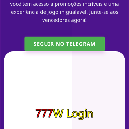
você tem acesso a promoções incríveis e uma
experiência de jogo inigualável. Junte-se aos
vencedores agora!
SEGUIR NO TELEGRAM