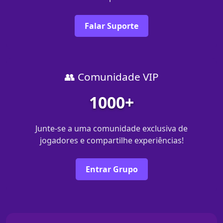
Falar Suporte
👥 Comunidade VIP
1000+
Junte-se a uma comunidade exclusiva de
jogadores e compartilhe experiências!
Entrar Grupo