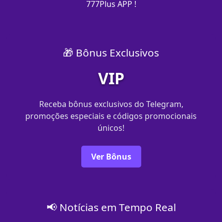
777Plus APP !
🎁 Bônus Exclusivos
VIP
Receba bônus exclusivos do Telegram,
promoções especiais e códigos promocionais
únicos!
Ver Bônus
📢 Notícias em Tempo Real