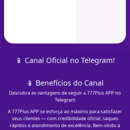
📱 Canal Oficial no Telegram!
📱 Benefícios do Canal
Descubra as vantagens de seguir a 777Plus APP no
Telegram
A 777Plus APP se esforça ao máximo para satisfazer
seus clientes — com credibilidade oficial, saques
rápidos e atendimento de excelência. Bem-vindo à