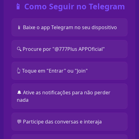
📱 Como Seguir no Telegram
📱 Baixe o app Telegram no seu dispositivo
🔍 Procure por "@777Plus APPOficial"
👆 Toque em "Entrar" ou "Join"
🔔 Ative as notificações para não perder
nada
💬 Participe das conversas e interaja