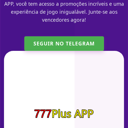
APP, você tem acesso a promoções incríveis e uma
experiência de jogo inigualável. Junte-se aos
vencedores agora!
SEGUIR NO TELEGRAM