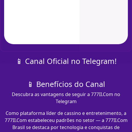
📱 Canal Oficial no Telegram!
📱 Benefícios do Canal
Descubra as vantagens de seguir a 777II.Com no
Telegram
Como plataforma líder de cassino e entretenimento, a
777II.Com estabeleceu padrões no setor — a 777II.Com
Brasil se destaca por tecnologia e conquistas de