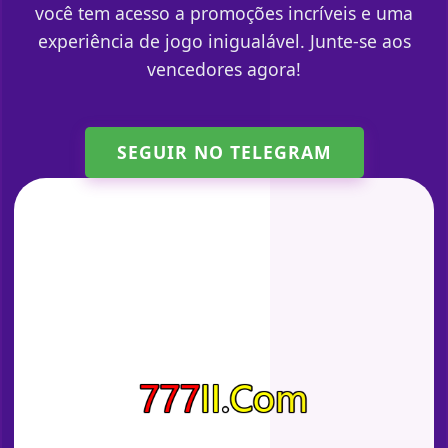
você tem acesso a promoções incríveis e uma
experiência de jogo inigualável. Junte-se aos
vencedores agora!
SEGUIR NO TELEGRAM