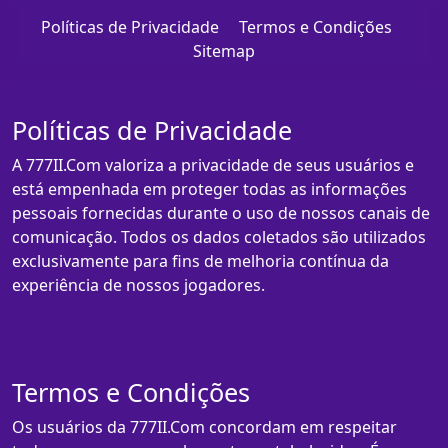
Políticas de Privacidade
Termos e Condições
Sitemap
Políticas de Privacidade
A 777II.Com valoriza a privacidade de seus usuários e
está empenhada em proteger todas as informações
pessoais fornecidas durante o uso de nossos canais de
comunicação. Todos os dados coletados são utilizados
exclusivamente para fins de melhoria contínua da
experiência de nossos jogadores.
Termos e Condições
Os usuários da 777II.Com concordam em respeitar