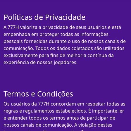
Políticas de Privacidade
A 777H valoriza a privacidade de seus usuários e está
empenhada em proteger todas as informações
pessoais fornecidas durante o uso de nossos canais de
comunicação. Todos os dados coletados são utilizados
exclusivamente para fins de melhoria contínua da
experiência de nossos jogadores.
Termos e Condições
Os usuários da 777H concordam em respeitar todas as
regras e regulamentos estabelecidos. É importante ler
e entender todos os termos antes de participar de
nossos canais de comunicação. A violação destes