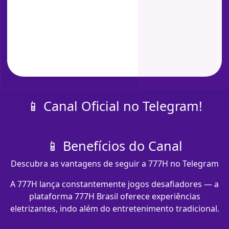
📱 Canal Oficial no Telegram!
📱 Benefícios do Canal
Descubra as vantagens de seguir a 777H no Telegram
A 777H lança constantemente jogos desafiadores — a
plataforma 777H Brasil oferece experiências
eletrizantes, indo além do entretenimento tradicional.