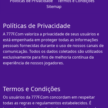
Políticas de Privacidade
Termos e Condições
Sitemap
Políticas de Privacidade
A 777F.Com valoriza a privacidade de seus usuários e
está empenhada em proteger todas as informações
pessoais fornecidas durante o uso de nossos canais de
comunicação. Todos os dados coletados são utilizados
exclusivamente para fins de melhoria contínua da
experiência de nossos jogadores.
Termos e Condições
Os usuários da 777F.Com concordam em respeitar
todas as regras e regulamentos estabelecidos. É