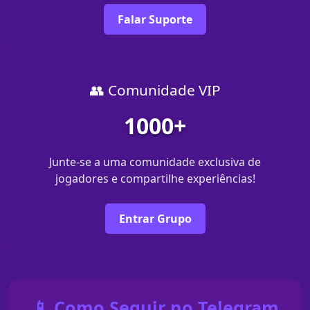
Falar Suporte
👥 Comunidade VIP
1000+
Junte-se a uma comunidade exclusiva de
jogadores e compartilhe experiências!
Entrar Grupo
📱 Como Seguir no Telegram