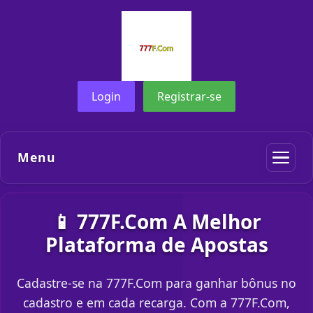
Login
Registrar-se
Menu
📱 777F.Com A Melhor
Plataforma de Apostas
Cadastre-se na 777F.Com para ganhar bônus no
cadastro e em cada recarga. Com a 777F.Com,