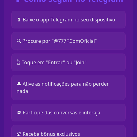
📱 Baixe o app Telegram no seu dispositivo
🔍 Procure por "@777F.ComOficial"
👆 Toque em "Entrar" ou "Join"
🔔 Ative as notificações para não perder
nada
💬 Participe das conversas e interaja
🎁 Receba bônus exclusivos