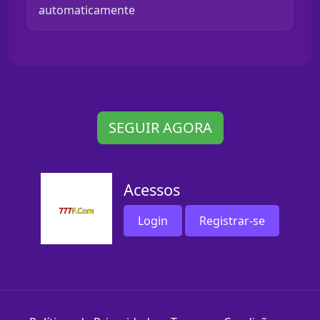
automaticamente
SEGUIR AGORA
Acessos
Login
Registrar-se