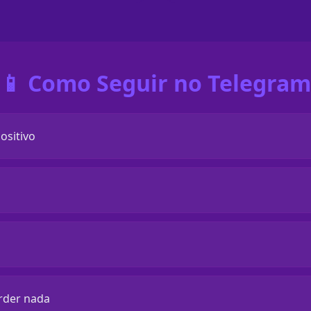
📱 Como Seguir no Telegram
ositivo
erder nada