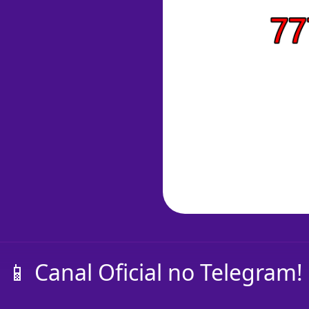
📱 Canal Oficial no Telegram!