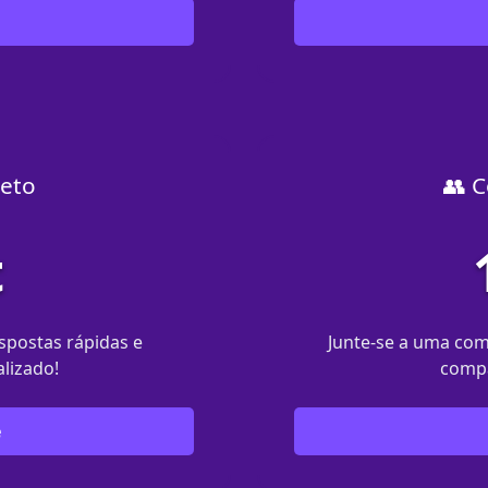
reto
👥 
t
espostas rápidas e
Junte-se a uma com
lizado!
compa
e