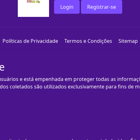
Login
Registrar-se
Políticas de Privacidade
Termos e Condições
Sitemap
de
 usuários e está empenhada em proteger todas as informaç
os coletados são utilizados exclusivamente para fins de m