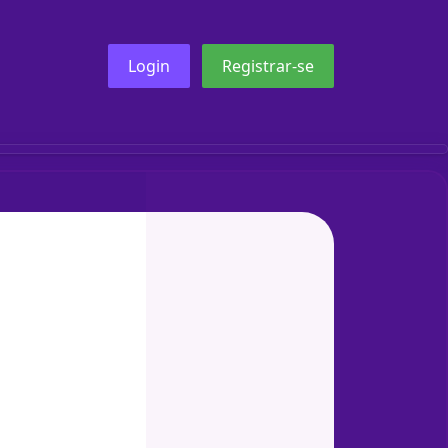
Login
Registrar-se