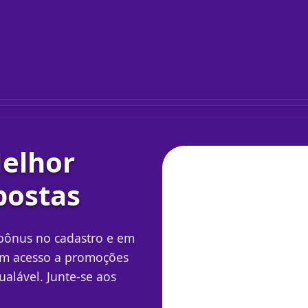
Melhor
postas
bônus no cadastro e em
em acesso a promoções
ualável. Junte-se aos