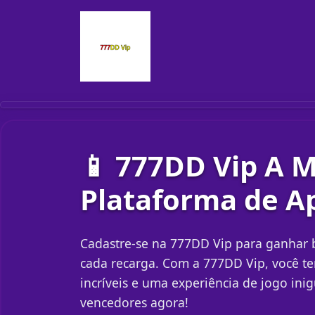
📱 777DD Vip A 
Plataforma de A
Cadastre-se na 777DD Vip para ganhar 
cada recarga. Com a 777DD Vip, você t
incríveis e uma experiência de jogo inig
vencedores agora!