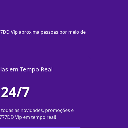
777DD Vip aproxima pessoas por meio de
cias em Tempo Real
24/7
e todas as novidades, promoções e
 777DD Vip em tempo real!