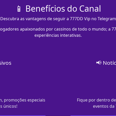
📱 Benefícios do Canal
Descubra as vantagens de seguir a 777DD Vip no Telegram
 jogadores apaixonados por cassinos de todo o mundo; a 
experiências interativas.
sivos
📢 Notí
m, promoções especiais
Fique por dentro d
s únicos!
eventos da