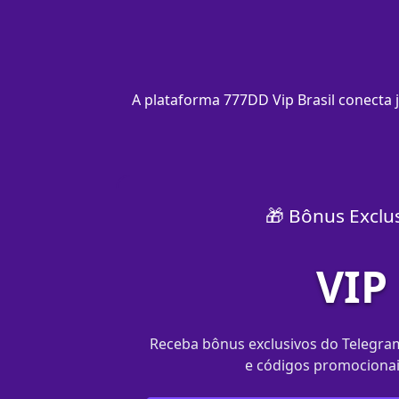
A plataforma 777DD Vip Brasil conecta
🎁 Bônus Exclu
VIP
Receba bônus exclusivos do Telegra
e códigos promocionai