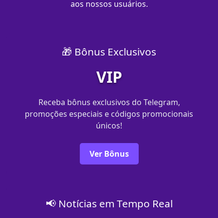
aos nossos usuários.
🎁 Bônus Exclusivos
VIP
Receba bônus exclusivos do Telegram,
promoções especiais e códigos promocionais
únicos!
Ver Bônus
📢 Notícias em Tempo Real