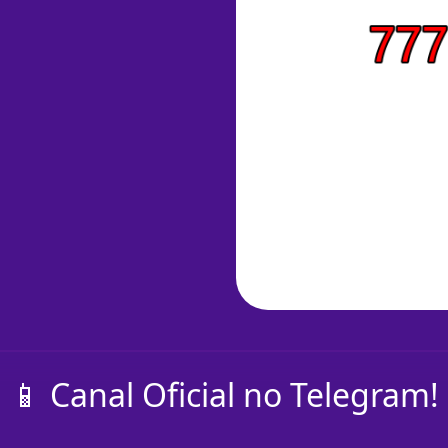
📱 Canal Oficial no Telegram!