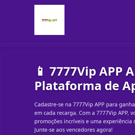
📱 7777Vip APP 
Plataforma de A
Cadastre-se na 7777Vip APP para ganha
em cada recarga. Com a 7777Vip APP, v
promoções incríveis e uma experiência d
Junte-se aos vencedores agora!