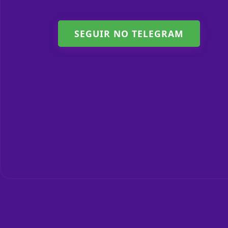
SEGUIR NO TELEGRAM