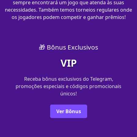
sempre encontrará um jogo que atenda às suas
necessidades. Também temos torneios regulares onde
os jogadores podem competir e ganhar prêmios!
🎁 Bônus Exclusivos
VIP
Receba bônus exclusivos do Telegram,
promoções especiais e códigos promocionais
únicos!
Ver Bônus