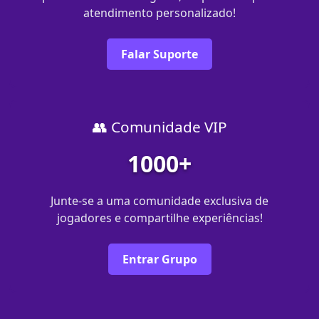
atendimento personalizado!
Falar Suporte
👥 Comunidade VIP
1000+
Junte-se a uma comunidade exclusiva de
jogadores e compartilhe experiências!
Entrar Grupo