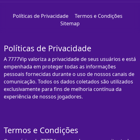
Políticas de Privacidade
Termos e Condições
Sitemap
Políticas de Privacidade
A 7777Vip valoriza a privacidade de seus usuários e está
empenhada em proteger todas as informações
pessoais fornecidas durante o uso de nossos canais de
comunicação. Todos os dados coletados são utilizados
exclusivamente para fins de melhoria contínua da
experiência de nossos jogadores.
Termos e Condições