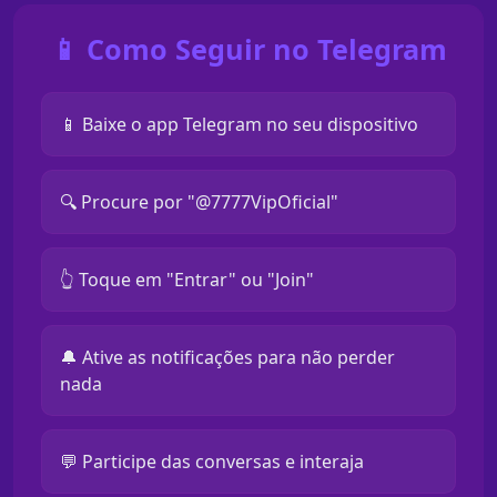
📱 Como Seguir no Telegram
📱 Baixe o app Telegram no seu dispositivo
🔍 Procure por "@7777VipOficial"
👆 Toque em "Entrar" ou "Join"
🔔 Ative as notificações para não perder
nada
💬 Participe das conversas e interaja