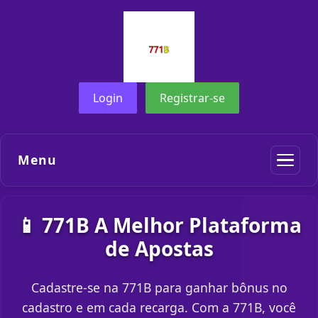
Login
Registrar-se
Menu
📱 771B A Melhor Plataforma
de Apostas
Cadastre-se na 771B para ganhar bônus no
cadastro e em cada recarga. Com a 771B, você