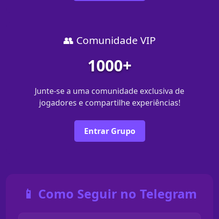
👥 Comunidade VIP
1000+
Junte-se a uma comunidade exclusiva de
jogadores e compartilhe experiências!
Entrar Grupo
📱 Como Seguir no Telegram