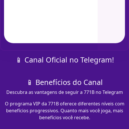
📱 Canal Oficial no Telegram!
📱 Benefícios do Canal
Descubra as vantagens de seguir a 771B no Telegram
O programa VIP da 771B oferece diferentes níveis com
benefícios progressivos. Quanto mais você joga, mais
benefícios você recebe.