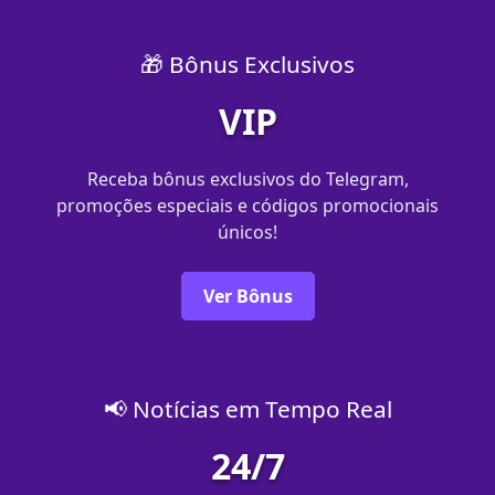
🎁 Bônus Exclusivos
VIP
Receba bônus exclusivos do Telegram,
promoções especiais e códigos promocionais
únicos!
Ver Bônus
📢 Notícias em Tempo Real
24/7