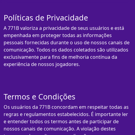
Políticas de Privacidade
A 771B valoriza a privacidade de seus usuários e está
empenhada em proteger todas as informações
pessoais fornecidas durante o uso de nossos canais de
comunicação. Todos os dados coletados são utilizados
exclusivamente para fins de melhoria contínua da
experiência de nossos jogadores.
Termos e Condições
Os usuários da 771B concordam em respeitar todas as
regras e regulamentos estabelecidos. É importante ler
e entender todos os termos antes de participar de
nossos canais de comunicação. A violação destes