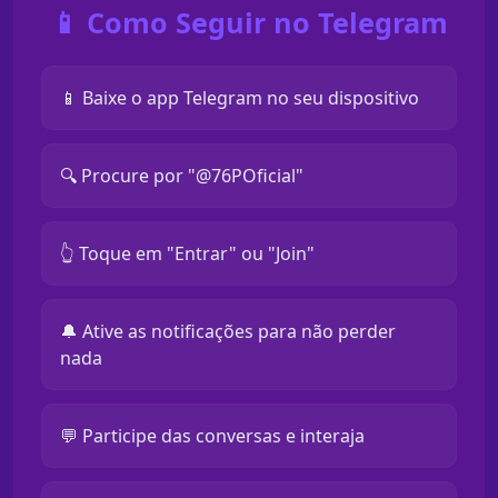
📱 Como Seguir no Telegram
📱 Baixe o app Telegram no seu dispositivo
🔍 Procure por "@76POficial"
👆 Toque em "Entrar" ou "Join"
🔔 Ative as notificações para não perder
nada
💬 Participe das conversas e interaja