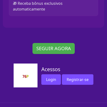
🎁 Receba bônus exclusivos
automaticamente
SEGUIR AGORA
Acessos
Login
Registrar-se