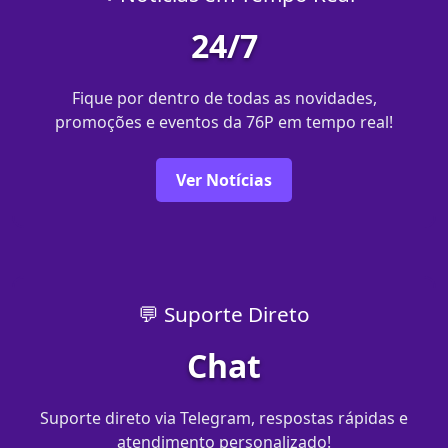
24/7
Fique por dentro de todas as novidades,
promoções e eventos da 76P em tempo real!
Ver Notícias
💬 Suporte Direto
Chat
Suporte direto via Telegram, respostas rápidas e
atendimento personalizado!