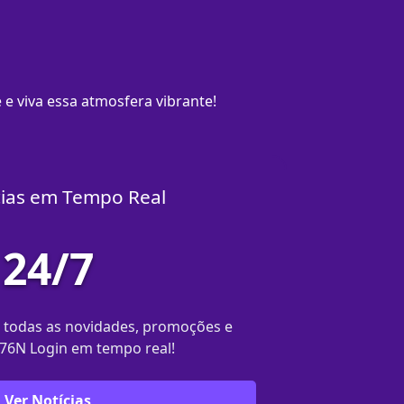
 e viva essa atmosfera vibrante!
cias em Tempo Real
24/7
e todas as novidades, promoções e
 76N Login em tempo real!
Ver Notícias