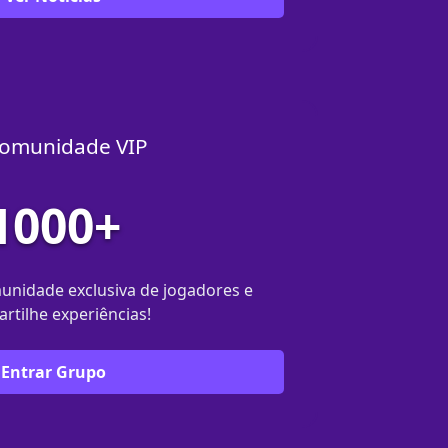
Comunidade VIP
1000+
unidade exclusiva de jogadores e
rtilhe experiências!
Entrar Grupo