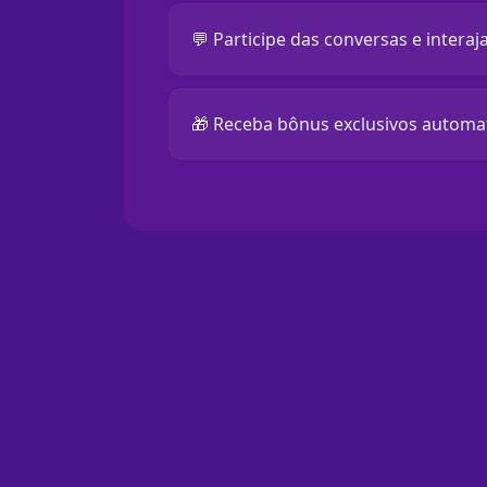
💬 Participe das conversas e interaj
🎁 Receba bônus exclusivos autom