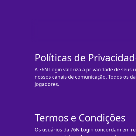
Políticas de Privacida
A 76N Login valoriza a privacidade de seus
nossos canais de comunicação. Todos os dad
jogadores.
Termos e Condições
Os usuários da 76N Login concordam em resp