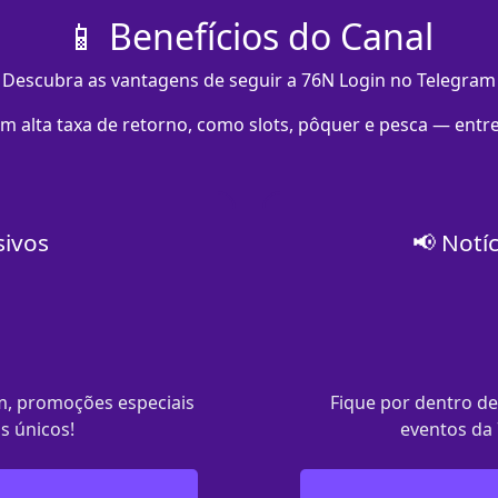
📱 Benefícios do Canal
Descubra as vantagens de seguir a 76N Login no Telegram
 alta taxa de retorno, como slots, pôquer e pesca — entre
sivos
📢 Notí
m, promoções especiais
Fique por dentro d
s únicos!
eventos da