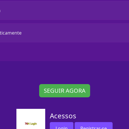
a
aticamente
SEGUIR AGORA
Acessos
Login
Registrar-se