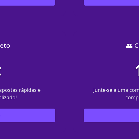
reto
👥 
t
espostas rápidas e
Junte-se a uma com
lizado!
compa
e