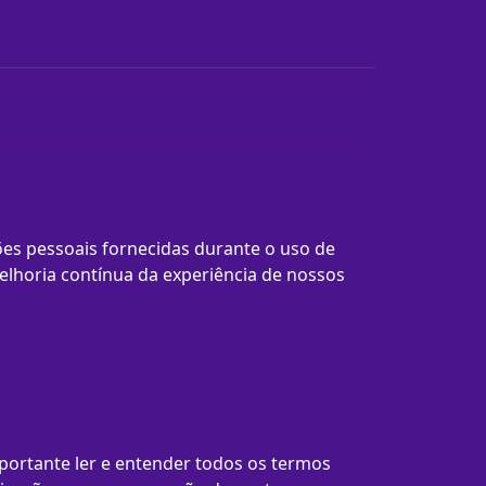
ões pessoais fornecidas durante o uso de
elhoria contínua da experiência de nossos
portante ler e entender todos os termos