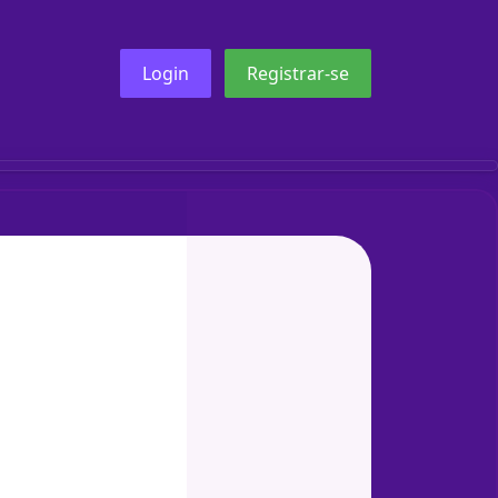
Login
Registrar-se